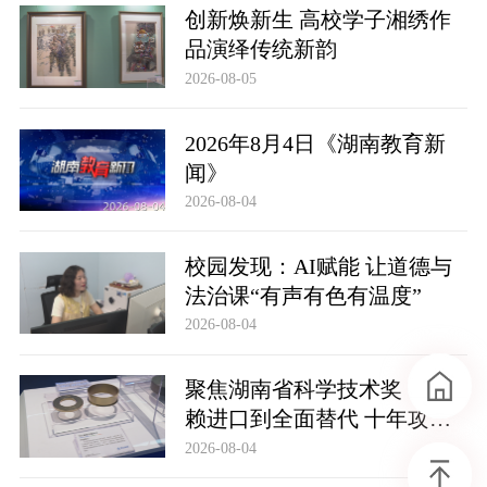
创新焕新生 高校学子湘绣作
品演绎传统新韵
2026-08-05
2026年8月4日《湖南教育新
闻》
2026-08-04
校园发现：AI赋能 让道德与
法治课“有声有色有温度”
2026-08-04
聚焦湖南省科学技术奖：从依
赖进口到全面替代 十年攻关
实现半导体关键材料自主可控
2026-08-04