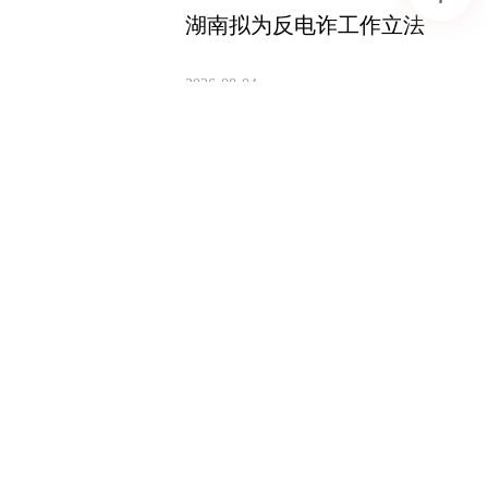
湖南拟为反电诈工作立法
2026-08-04
青春作笔绘乡野 湖工大“三下
乡”赋能莲乡振兴
2026-08-04
玩转创意编程 600余名中小学
生逐梦科技赛场
2026-08-04
2026年8月3日《湖南教育新
闻》
2026-08-03