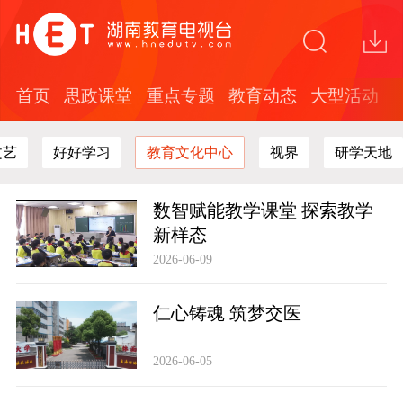
首页
思政课堂
重点专题
教育动态
大型活动
文艺
好好学习
教育文化中心
视界
研学天地
数智赋能教学课堂 探索教学
新样态
2026-06-09
仁心铸魂 筑梦交医
2026-06-05