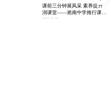
课前三分钟展风采 素养提升
润课堂——淞南中学推行课前
学生展示新机制
2026-05-09
以教育之智，应时代之变——
长沙康礼·克雷格学校解锁AI
时代学习新样态
2026-04-28
株洲市天元区：践行“健康第
一”教育理念 天元区体育赛事
燃动青春活力
2026-04-27
株洲市天元区隆兴小学：出彩
隆小，绽放多彩童年
2026-04-14