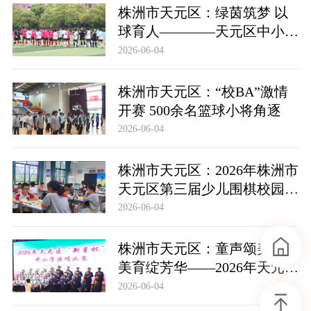
株洲市天元区：绿茵筑梦 以
球育人————天元区中小学
校园足球赛开幕
2026-06-04
株洲市天元区：“校BA”激情
开赛 500余名篮球小将角逐
2026-06-04
株洲市天元区：2026年株洲市
天元区第三届少儿围棋校园赛
举行
2026-06-04
株洲市天元区：童声颂美好
美育绽芳华——2026年天元
区“新星杯”中小学生演唱比赛
2026-06-04
顺利举办