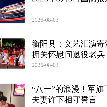
2026-08-03
衡阳县：文艺汇演寄
拥关怀慰问退役老兵
2026-08-03
“八一”的浪漫！军旗
夫妻许下相守誓言