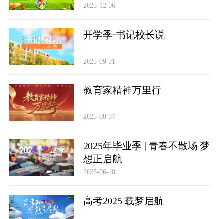
作品展播
2025-12-06
开学季·书记校长说
2025-09-01
教育家精神万里行
2025-08-07
2025年毕业季 | 青春不散场 梦
想正启航
2025-06-18
高考2025 载梦启航