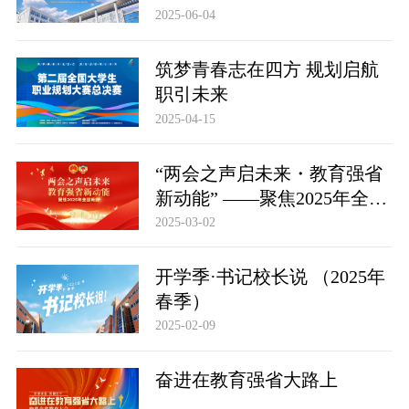
2025-06-04
筑梦青春志在四方 规划启航
职引未来
2025-04-15
“两会之声启未来・教育强省
新动能” ——聚焦2025年全国
两会
2025-03-02
开学季·书记校长说 （2025年
春季）
2025-02-09
奋进在教育强省大路上