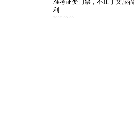
准考证变门票，不止于文旅福
利
2026-08-03
处理亲子关系必须合法合理
2026-08-03
图书馆欢迎孩子，但阅读教育
不能“放养”
2026-08-03
警惕AI技术滥用毒化网络环
境
2026-08-03