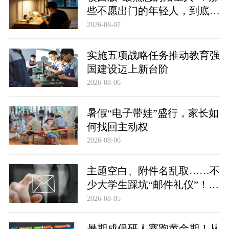
些不愿出门的年轻人，到底在
躲避什么？
2026-08-07
实施五项战略任务推动教育强
国建设迈上新台阶
2026-08-06
暑假“电子带娃”盛行，家长如
何找回主动权
2026-08-06
主题空白、附件名乱取……不
少大学生踩坑“邮件礼仪”！贴
士：求职邮件可以这么写
2026-08-05
暑期成保研人赛跑黄金期！从