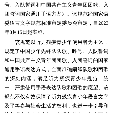
号、入队誓词和中国共产主义青年团团歌、入
团誓词国家通用手语方案》。该规范经国家语
委语言文字规范标准审定委员会审定，自2023
年3月15日起实施。
该规范以听力残疾青少年使用者为主体，
规定了中国少年先锋队队歌、呼号、入队誓词
和中国共产主义青年团团歌、入团誓词的国家
通用手语表达方式，全面准确阐释队歌和团歌
的深刻内涵，满足听力残疾青少年规范、统
一、严肃使用手语表达队歌和团歌的愿望。该
规范不仅有效保障了听力残疾青少年语言文字
及平等参与社会生活的权利，也进一步引导和