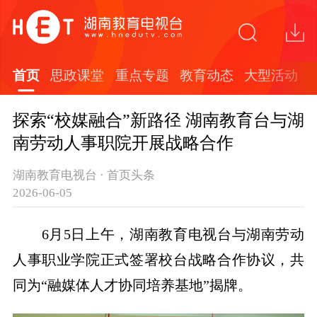
首页
思政课堂
重点专题
教育动态
大型活动
探索“校媒融合”新路径 湖南教育台与湖
南劳动人事职院开展战略合作
湖南教育电视台 · 首页头条
2026-06-05
6
月
5
日
上午，湖南教育电视台与湖南劳动
人事职业学院正式签署校台
战略
合作协议，共
同为
“融媒体人才协同培养基地”揭牌。