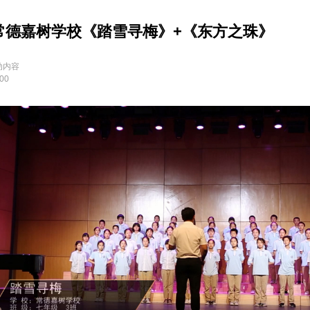
常德嘉树学校《踏雪寻梅》+《东方之珠》
动内容
:00