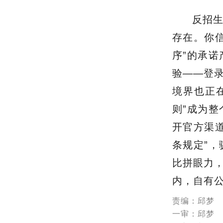
反招
存在。你
序”的承
验——登
境界也正
则”成为
开官方渠道
条规定”
比拼眼力
内，自有
责编：邱梦
一审：邱梦