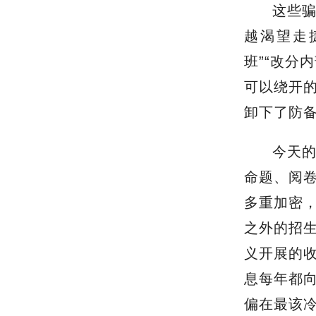
这些骗
越渴望走
班”“改分
可以绕开
卸下了防
今天
命题、阅
多重加密，
之外的招
义开展的
息每年都
偏在最该