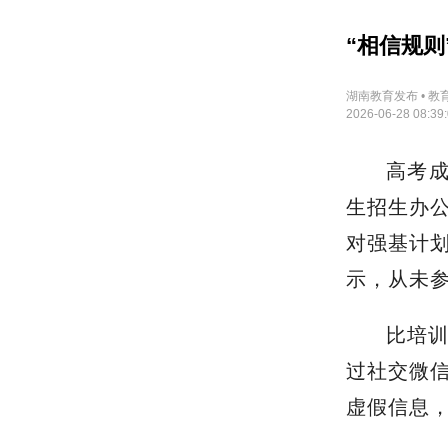
“相信规
湖南教育发布 • 教
2026-06-28 08:39
高考成
生招生办
对强基计
示，从未
比培
过社交微信
虚假信息，