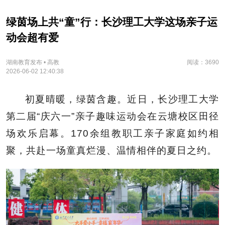
绿茵场上共“童”行：长沙理工大学这场亲子运
动会超有爱
湖南教育发布 • 高教
阅读：3690
2026-06-02 12:40:38
初夏晴暖，绿茵含趣。近日，长沙理工大学
第二届“庆六一”亲子趣味运动会在云塘校区田径
场欢乐启幕。170余组教职工亲子家庭如约相
聚，共赴一场童真烂漫、温情相伴的夏日之约。