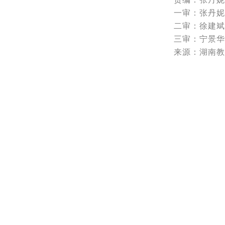
一审：张丹妮
二审：徐建斌
三审：宁景华
来源：湖南教