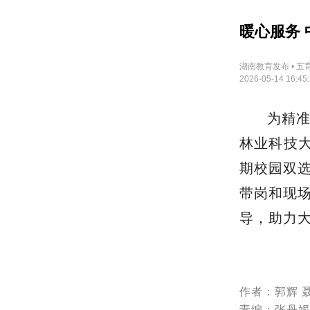
暖心服务 
湖南教育发布 • 五
2026-05-14 16:45
为精
林业科技大
期校园双
带岗和现
导，助力
作者：郭辉 
责编：张丹妮