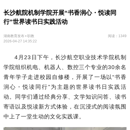
长沙航院机制学院开展“书香润心・悦读同
行”世界读书日实践活动
湖南教育发布 • 职教
阅读：1349
2026-04-27 14:35:22
4月23日下午，长沙航空职业技术学院机制
学院组织机电、机器人、数控三个专业的30余名
青年学子走进校园自修楼，开展了一场以“书香
润心・悦读同行”为主题的世界读书日实践活
动。同学们通过经典分享、文学知识问答、读书
寄语以及悦读新方式体验，在沉浸式的阅读氛围
中上了一堂生动的文化实践课。