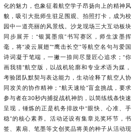
化的魅力，也象征着航空学子昂扬向上的精神风
貌，吸引大批师生驻足围观、拍照打卡，成为校
园中一道亮丽的风景线。沙龙现场三大互动板块
同步展开：“银翼墨痕”书写赛区，师生泼墨挥
毫，将“凌云展翅”“鹰击长空”等航空名句与爱国
诗词凝于笔端，一撇一捺间尽显匠心追求；“你
画我猜”航空版，以战机轮廓和专业术语为媒，
考验团队默契与表达能力，生动诠释了航空人协
同攻关的协作精神；“航天速绘”盲盒挑战，要求
参与者在30秒内捕捉战机神韵，以简练线条快速
呈现，锤炼的正是机务排故中“眼快、心准、手
稳”的核心素养。活动还设有集章兑奖环节，书
签、素扇、笔墨等文创奖品将美的种子从活动现