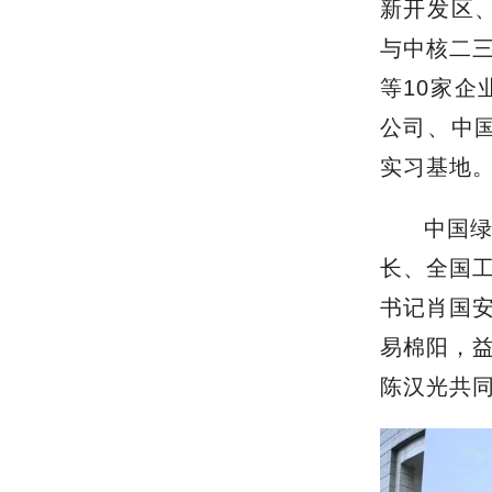
新开发区
与中核二
等10家
公司、中
实习基地
中国
长、全国
书记肖国
易棉阳，
陈汉光共