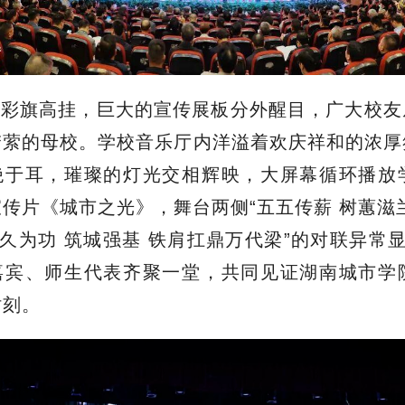
内彩旗高挂，巨大的宣传展板分外醒目，广大校友
梦萦的母校。学校音乐厅内洋溢着欢庆祥和的浓厚
绝于耳，璀璨的灯光交相辉映，大屏幕循环播放学
传片《城市之光》，舞台两侧“五五传薪 树蕙滋
久久为功 筑城强基 铁肩扛鼎万代梁”的对联异常显
嘉宾、师生代表齐聚一堂，共同见证湖南城市学院
时刻。