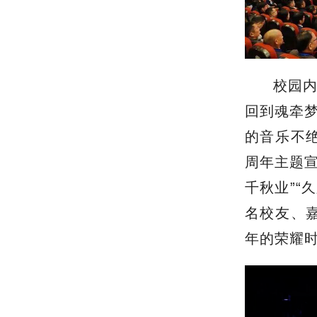
校园
回到魂牵
的音乐不
周年主题宣
千秋业”“
名校友、
年的荣耀