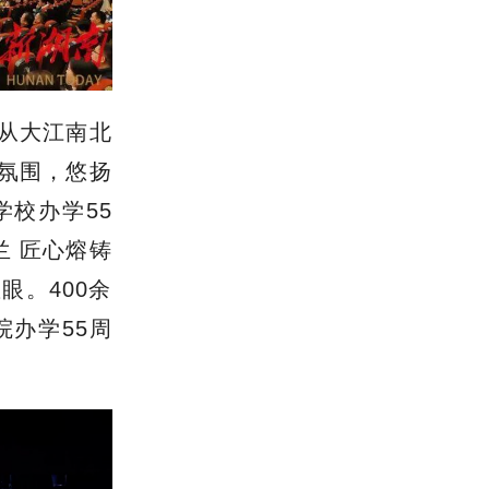
从大江南北
氛围，悠扬
校办学55
兰 匠心熔铸
眼。400余
办学55周