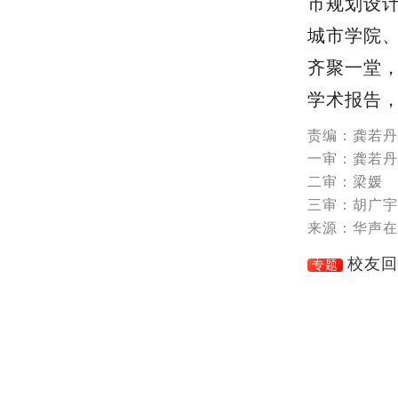
市规划设
城市学院
齐聚一堂
学术报告
责编：龚若丹
一审：龚若丹
二审：梁媛
三审：胡广宇
来源：华声在
校友回
专题