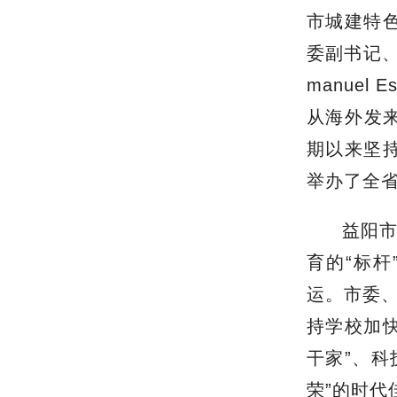
市城建特
委副书记
manuel 
从海外发
期以来坚持
举办了全
益阳
育的“标杆
运。市委
持学校加
干家”、科
荣”的时代