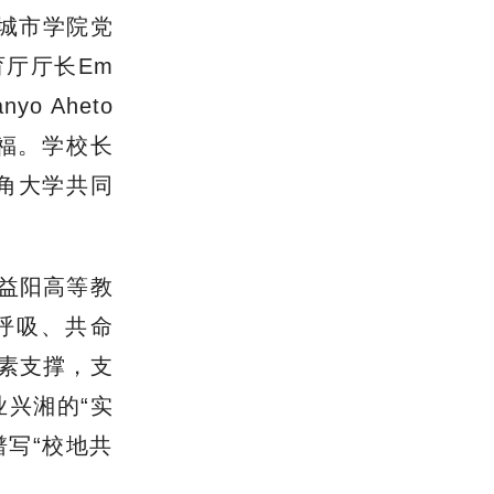
城市学院党
厅厅长Em
yo Aheto
福。学校长
岸角大学共同
益阳高等教
同呼吸、共命
素支撑，支
兴湘的“实
谱写“校地共