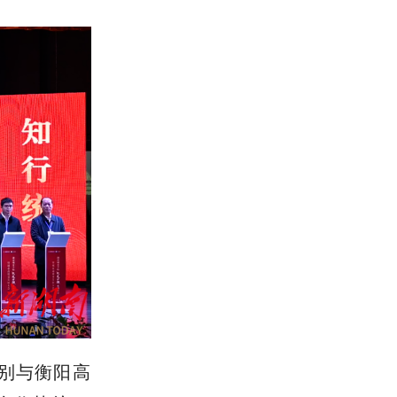
别与衡阳高