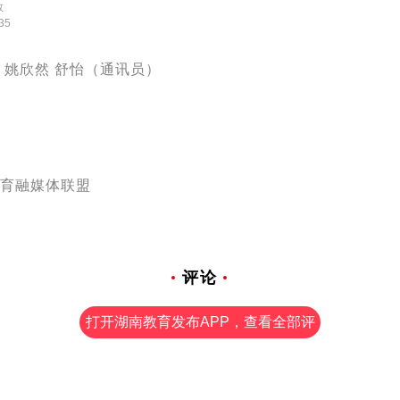
教
35
 姚欣然 舒怡（通讯员）
育融媒体联盟
评论
打开湖南教育发布APP，查看全部评
论