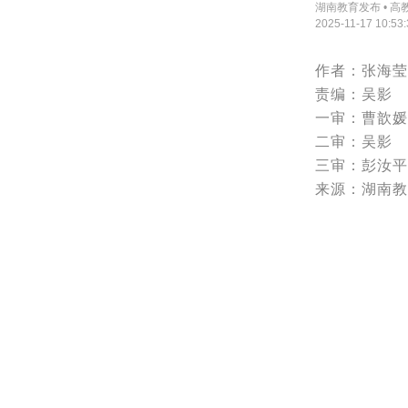
湖南教育发布 • 高
2025-11-17 10:53:
作者：张海莹
责编：吴影
一审：曹歆媛
二审：吴影
三审：彭汝平
来源：湖南教