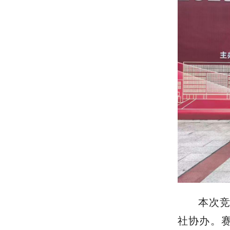
本次
社协办。