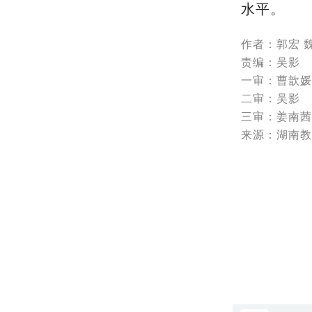
水平。
作者：郭宏 
责编：吴影
一审：曹歆媛
二审：吴影
三审：姜南茜
来源：湖南教