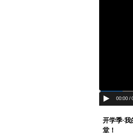
00:00 / 
开学季·
堂！