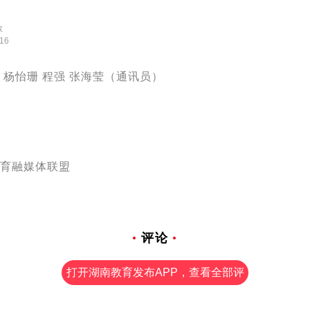
教
:16
 杨怡珊 程强 张海莹（通讯员）
育融媒体联盟
评论
打开湖南教育发布APP，查看全部评
论