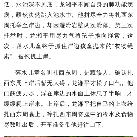
低，水池深不见底，龙湘平不顾自身的肺功能疾
病，毅然决然跳入池水中。他拼尽全力将扎西东
周托举至岸边，却因湿滑岩壁两次滑落。第三次
托举时，龙湘平用尽力气将孩子推向绳索，这
次，落水儿童终于抓住岸边孩童抛来的“衣物绳
索”，被拖拽上岸。
落水儿童名叫扎西东周，是藏族人。确认扎
西东周上岸后暂无大碍，龙湘平才松了口气。他
已筋疲力尽，浮在岸边的水面上休息了半晌，才
缓缓爬上岸来。上岸后，龙湘平把自己的上衣给
扎西东周裹上，等扎西东周将腹中的冷水及食物
尽数吐出后，开车准备带他赶往山下。