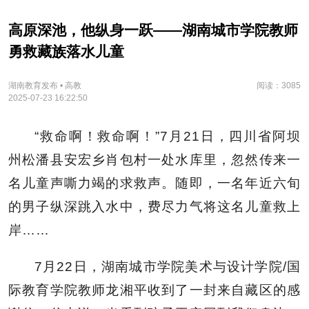
高原深池，他纵身一跃——湖南城市学院教师
勇救藏族落水儿童
湖南教育发布 • 高教
阅读：3085
2025-07-23 16:22:50
“救命啊！救命啊！”7月21日，四川省阿坝
州松潘县安宏乡肖包村一处水库里，忽然传来一
名儿童声嘶力竭的求救声。随即，一名年近六旬
的男子纵深跳入水中，费尽力气将这名儿童救上
岸……
7月22日，湖南城市学院美术与设计学院/国
际教育学院教师龙湘平收到了一封来自藏区的感