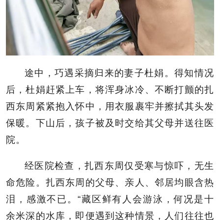
途中，巧遇采摘归来的妻子杜娟。得知情况
后，杜娟赶紧上车，将浑身冰冷、不断打颤的扎
西东周紧紧抱入怀中，用衣服裹牢并擦拭其头发
保暖。下山后，孩子被及时交给其父母并送往医
院。
经医院检查，扎西东周仅受寒与惊吓，无生
命危险。扎西东周的父母、亲人、邻居均眼含热
泪，感激不已。“藏区鲜有人会游泳，何况是十
余米深的水库，即便遇到这种情景，人们往往也