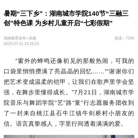
暑期“三下乡”：湖南城市学院140节“三融三
创”特色课 为乡村儿童开启“七彩假期”
湖南教育发布 • 高教
阅读：7166
2025-07-21 15:25:15
“窗外的蝉鸣还像初见的那般热闹，可我的
口袋里悄悄攒满了亮晶晶的回忆……”“谢谢你们
把艺术变成温柔的铠甲，让我们在歌声里学会坚
强，在舞步里懂得成长。”7月21日，湖南城市学
院音乐与舞蹈学院“艺”路“童”行志愿服务团收到
了一封来自桃江县石牛江镇牛剑桥村小朋友的
信。语言真挚感人，字里行间透着满满的爱。